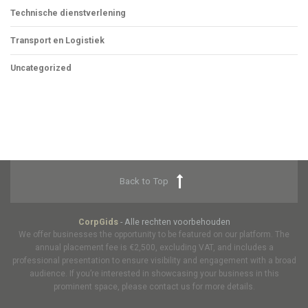
Technische dienstverlening
Transport en Logistiek
Uncategorized
Back to Top
CorpGids
- Alle rechten voorbehouden
We offer businesses the opportunity to be featured on our platform. The
annual placement fee is €2,500, excluding VAT, and includes a
professional presentation to ensure visibility and engagement with a broad
audience. If you’re interested in showcasing your business in this
prominent space, please contact us for more details.