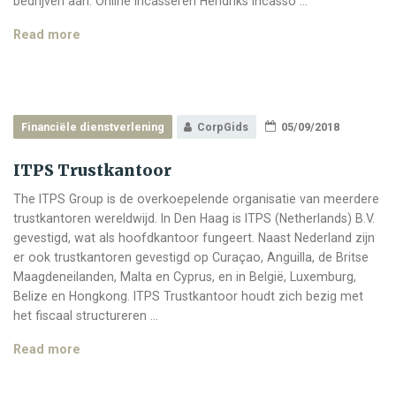
bedrijven aan. Online incasseren Hendriks Incasso …
Hendriks
Read more
Incasso
Financiële dienstverlening
CorpGids
05/09/2018
ITPS Trustkantoor
The ITPS Group is de overkoepelende organisatie van meerdere
trustkantoren wereldwijd. In Den Haag is ITPS (Netherlands) B.V.
gevestigd, wat als hoofdkantoor fungeert. Naast Nederland zijn
er ook trustkantoren gevestigd op Curaçao, Anguilla, de Britse
Maagdeneilanden, Malta en Cyprus, en in België, Luxemburg,
Belize en Hongkong. ITPS Trustkantoor houdt zich bezig met
het fiscaal structureren …
ITPS
Read more
Trustkantoor