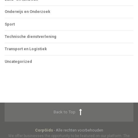
Onderwijs en Onderzoek
Sport
Technische dienstverlening
Transport en Logistiek
Uncategorized
Back to Top
CorpGids
- Alle rechten voorbehouden
We offer businesses the opportunity to be featured on our platform. The