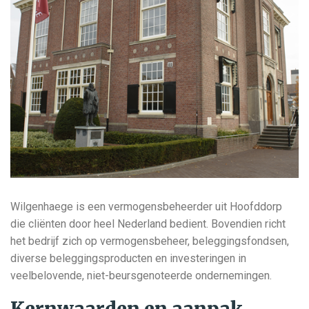
Wilgenhaege is een vermogensbeheerder uit Hoofddorp
die cliënten door heel Nederland bedient. Bovendien richt
het bedrijf zich op vermogensbeheer, beleggingsfondsen,
diverse beleggingsproducten en investeringen in
veelbelovende, niet-beursgenoteerde ondernemingen.
Kernwaarden en aanpak