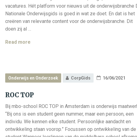
vacatures. Hét platform voor nieuws uit de onderwijsbranche
Nationale Onderwijsgids is goed in wat ze doet. En dat is het
creëren van relevante content voor de onderwijsbranche. Dit
doen zij al …
De
Read more
Nationale
Onderwijsgids
Onderwijs en Onderzoek
CorpGids
16/06/2021
ROC TOP
Bij mbo-school ROC TOP in Amsterdam is onderwijs maatwer
“Bij ons is een student geen nummer, maar een persoon, een
individu. We kennen elke student. Persoonlijke aandacht en
ontwikkeling staan voorop.” Focussen op ontwikkeling van de
student Wanneer leerlingen van de middelbare school afkom