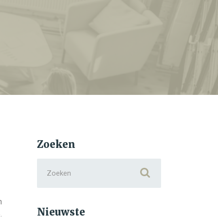
Zoeken
Search
for:
n
Nieuwste
.