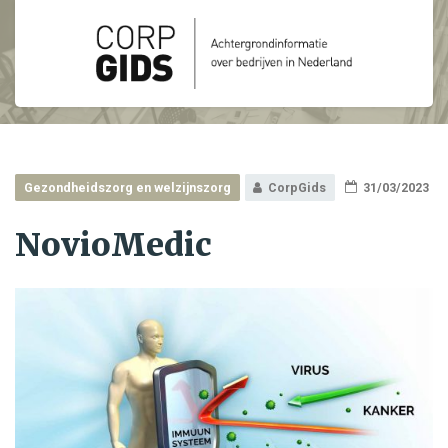
Gezondheidszorg en welzijnszorg
CorpGids
31/03/2023
NovioMedic