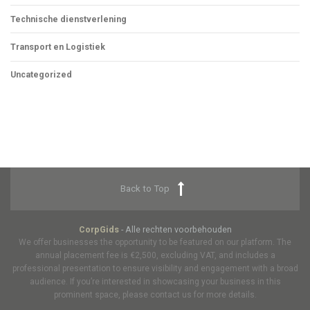
Technische dienstverlening
Transport en Logistiek
Uncategorized
Back to Top
CorpGids
- Alle rechten voorbehouden
We offer businesses the opportunity to be featured on our platform. The
annual placement fee is €2,500, excluding VAT, and includes a
professional presentation to ensure visibility and engagement with a broad
audience. If you’re interested in showcasing your business in this
prominent space, please contact us for more details.